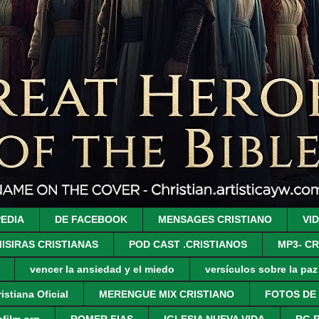
PEDIA
DE FACEBOOK
MENSAGES CRISTIANO
VI
ISIRAS CRISTIANAS
POD CAST .CRISTIANOS
MP3- CR
vencer la ansiedad y el miedo
versículos sobre la pa
istiana Oficial
MERENGUE MIX CRISTIANO
FOTOS DE
film.org
ROMER FIAS
IGLESIA NUEVA VIDA
RG 