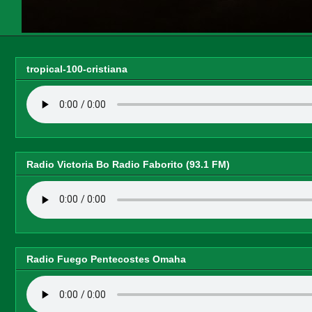
tropical-100-cristiana
Radio Victoria Bo Radio Faborito (93.1 FM)
Radio Fuego Pentecostes Omaha