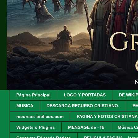
Página Principal
LOGO Y PORTADAS
DE WIKI
MUSICA
DESCARGA RECURSO CRISTIANO.
EM
recursos-biblicos.com
PAGINA Y FOTOS CRISTIANA
Widgets o Plugins
MENSAGE de - fb
Música Cr
Contacto Eduardo Batista
PELICULA PAGINA - .jesus