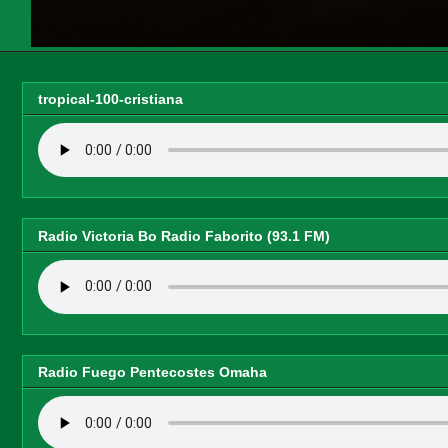
tropical-100-cristiana
Radio Victoria Bo Radio Faborito (93.1 FM)
Radio Fuego Pentecostes Omaha