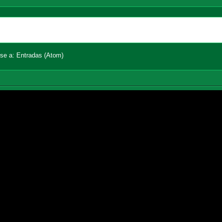
Página Principal
Entradas an
rse a:
Entradas (Atom)