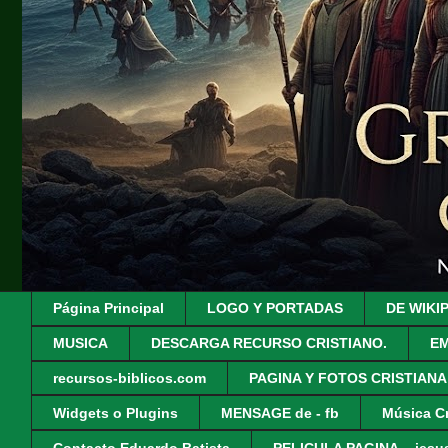
Página Principal
LOGO Y PORTADAS
DE WIKI
MUSICA
DESCARGA RECURSO CRISTIANO.
EM
recursos-biblicos.com
PAGINA Y FOTOS CRISTIANA
Widgets o Plugins
MENSAGE de - fb
Música Cr
Contacto Eduardo Batista
PELICULA PAGINA - .jesus