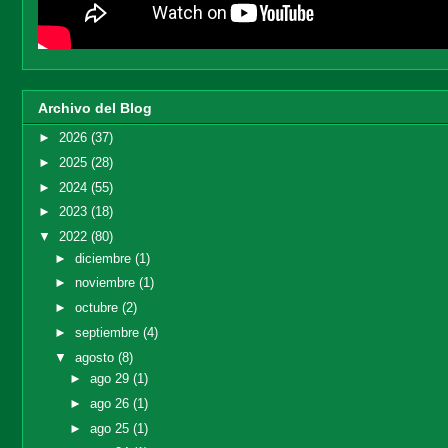
Archivo del Blog
►
2026
(37)
►
2025
(28)
►
2024
(55)
►
2023
(18)
▼
2022
(80)
►
diciembre
(1)
►
noviembre
(1)
►
octubre
(2)
►
septiembre
(4)
▼
agosto
(8)
►
ago 29
(1)
►
ago 26
(1)
►
ago 25
(1)