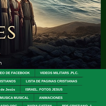
DEO DE FACEBOOK
VIDEOS MILITARS .PLC.
ISTIANOS
LISTA DE PAGINAS CRISTIANAS
z de Jesús
ISRAEL. FOTOS JESUS
 MUSICA MUSICAL
ANIMACIONES
RADIO.ORG
NADIA CATTAN
PDF CRISTIANO- 1