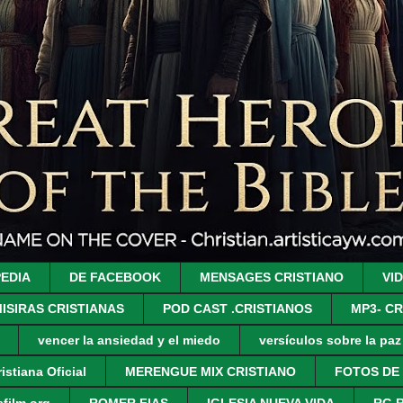
PEDIA
DE FACEBOOK
MENSAGES CRISTIANO
VI
ISIRAS CRISTIANAS
POD CAST .CRISTIANOS
MP3- CR
vencer la ansiedad y el miedo
versículos sobre la pa
istiana Oficial
MERENGUE MIX CRISTIANO
FOTOS DE
film.org
ROMER FIAS
IGLESIA NUEVA VIDA
RG 