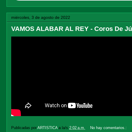
miércoles, 3 de agosto de 2022
VAMOS ALABAR AL REY - Coros De Júbil
Publicadas por
ARTISTICA
a la/s
2:02 a.m.
No hay comentarios.: