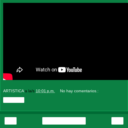
ARTISTICA
a la/s
10:01 p.m.
No hay comentarios.:
Compartir
‹
›
Página Principal