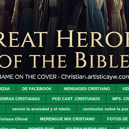
PEDIA
DE FACEBOOK
MENSAGES CRISTIANO
VI
ISIRAS CRISTIANAS
POD CAST .CRISTIANOS
MP3- CR
vencer la ansiedad y el miedo
versículos sobre la pa
istiana Oficial
MERENGUE MIX CRISTIANO
FOTOS DE
film.org
ROMER FIAS
IGLESIA NUEVA VIDA
RG 