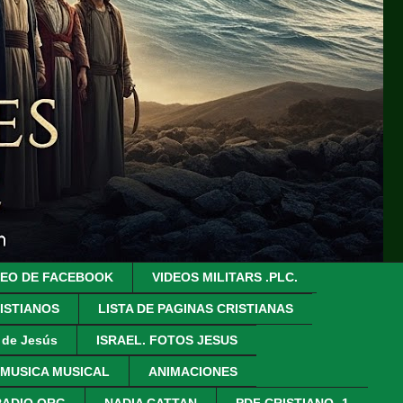
DEO DE FACEBOOK
VIDEOS MILITARS .PLC.
ISTIANOS
LISTA DE PAGINAS CRISTIANAS
z de Jesús
ISRAEL. FOTOS JESUS
 MUSICA MUSICAL
ANIMACIONES
RADIO.ORG
NADIA CATTAN
PDF CRISTIANO- 1