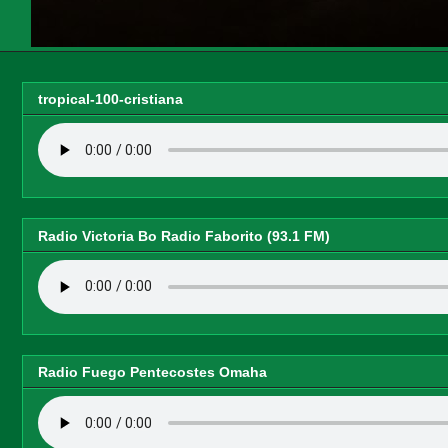
tropical-100-cristiana
Radio Victoria Bo Radio Faborito (93.1 FM)
Radio Fuego Pentecostes Omaha