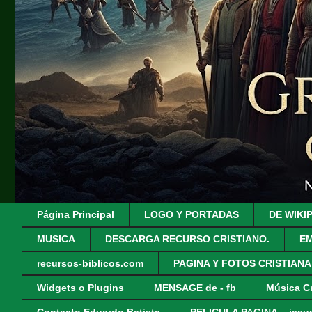
Página Principal
LOGO Y PORTADAS
DE WIKI
MUSICA
DESCARGA RECURSO CRISTIANO.
EM
recursos-biblicos.com
PAGINA Y FOTOS CRISTIANA
Widgets o Plugins
MENSAGE de - fb
Música Cr
Contacto Eduardo Batista
PELICULA PAGINA - .jesus