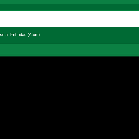
Página Principal
Entradas an
rse a:
Entradas (Atom)