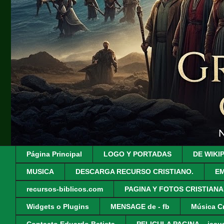
Página Principal
LOGO Y PORTADAS
DE WIKI
MUSICA
DESCARGA RECURSO CRISTIANO.
EM
recursos-biblicos.com
PAGINA Y FOTOS CRISTIANA
Widgets o Plugins
MENSAGE de - fb
Música Cr
Contacto Eduardo Batista
PELICULA PAGINA - .jesus