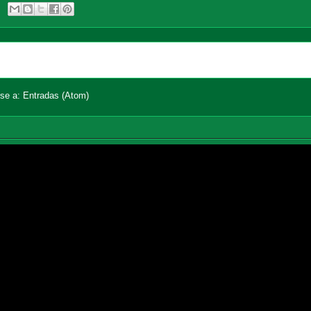
Página Principal
Entradas an
rse a:
Entradas (Atom)