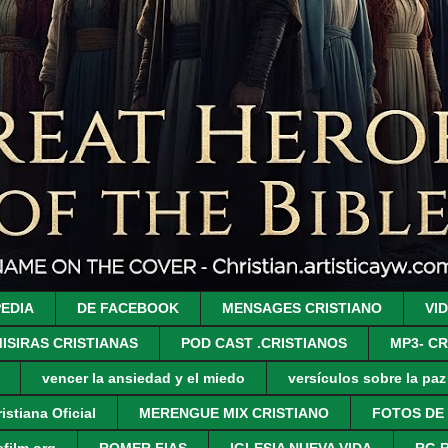
PEDIA
DE FACEBOOK
MENSAGES CRISTIANO
VI
ISIRAS CRISTIANAS
POD CAST .CRISTIANOS
MP3- CR
vencer la ansiedad y el miedo
versículos sobre la pa
istiana Oficial
MERENGUE MIX CRISTIANO
FOTOS DE
film.org
ROMER FIAS
IGLESIA NUEVA VIDA
RG 