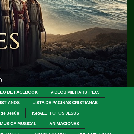
DEO DE FACEBOOK
VIDEOS MILITARS .PLC.
ISTIANOS
LISTA DE PAGINAS CRISTIANAS
z de Jesús
ISRAEL. FOTOS JESUS
 MUSICA MUSICAL
ANIMACIONES
RADIO.ORG
NADIA CATTAN
PDF CRISTIANO- 1