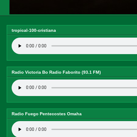
tropical-100-cristiana
Radio Victoria Bo Radio Faborito (93.1 FM)
Radio Fuego Pentecostes Omaha