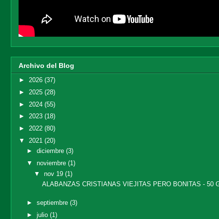
Archivo del Blog
►
2026
(37)
►
2025
(28)
►
2024
(55)
►
2023
(18)
►
2022
(80)
▼
2021
(20)
►
diciembre
(3)
▼
noviembre
(1)
▼
nov 19
(1)
ALABANZAS CRISTIANAS VIEJITAS PERO BONITAS - 50 G
►
septiembre
(3)
►
julio
(1)