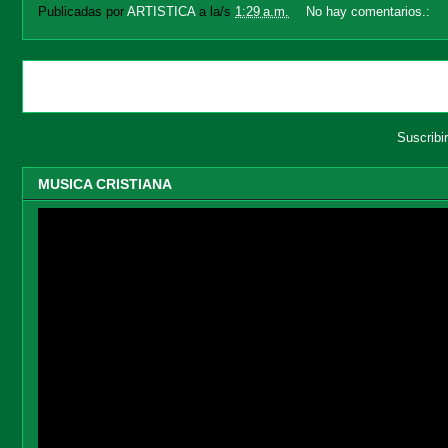
Publicadas por
ARTISTICA
a la/s
1:29 a.m.
No hay comentarios.:
Entradas más recientes
Suscribi
MUSICA CRISTIANA